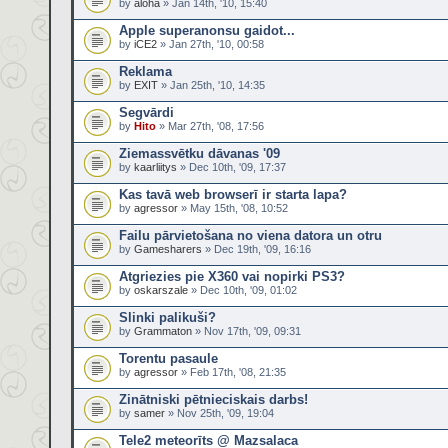
by
aloha
» Jan 14th, '10, 15:40
Apple superanonsu gaidot...
by
iCE2
» Jan 27th, '10, 00:58
Reklama
by
EXIT
» Jan 25th, '10, 14:35
Segvārdi
by
Hito
» Mar 27th, '08, 17:56
Ziemassvētku dāvanas '09
by
kaarliitys
» Dec 10th, '09, 17:37
Kas tavā web browserī ir starta lapa?
by
agressor
» May 15th, '08, 10:52
Failu pārvietošana no viena datora un otru
by
Gamesharers
» Dec 19th, '09, 16:16
Atgriezies pie X360 vai nopirki PS3?
by
oskarszale
» Dec 10th, '09, 01:02
Slinki palikuši?
by
Grammaton
» Nov 17th, '09, 09:31
Torentu pasaule
by
agressor
» Feb 17th, '08, 21:35
Zinātniski pētnieciskais darbs!
by
samer
» Nov 25th, '09, 19:04
Tele2 meteorīts @ Mazsalaca