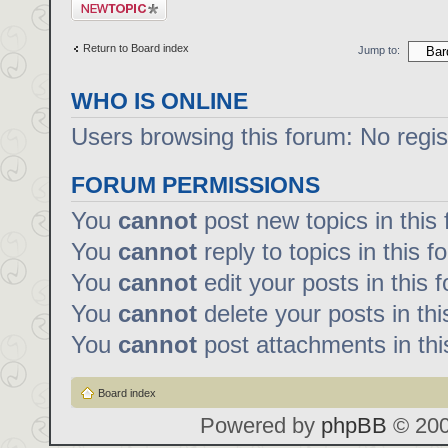
Post a new topic
Return to Board index
Jump to:
WHO IS ONLINE
Users browsing this forum: No regi
FORUM PERMISSIONS
You
cannot
post new topics in this
You
cannot
reply to topics in this f
You
cannot
edit your posts in this 
You
cannot
delete your posts in th
You
cannot
post attachments in thi
Board index
Powered by
phpBB
© 200