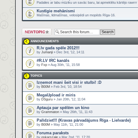
Padalies ar labu mūziku un savāc baru, lai apmeklētu kārtējo rawrr
Kustīgie mehānismi
Mašīnas, lidmašīnas, velosipēdi un mopēds Rīga-16.
Post a new topic
ANNOUNCEMENTS
R.lv gada spēle 2012!!!
by
Jumanji
» Dec 3rd, '12, 14:11
#R.LV IRC kanāls
by
Fxp
» Aug 30th, '11, 15:58
TOPICS
Izņemot mani šeit visi ir stulbi! :D
by
B00M
» Feb 3rd, '10, 18:54
MegaUpload ir miris
by
DSguru
» Jan 20th, '12, 11:04
Aptauja par spēlēm un kino
by
Grammaton
» May 26th, '11, 11:43
Palīdziet!!! (Kravas pārvadājums Rīga - Lielvarde)
by
B00M
» May 11th, '11, 21:00
Foruma paraksts
by
oskarszale
» Mar 2nd, '11, 17:20