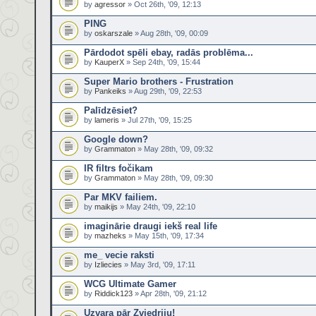
by
agressor
» Oct 26th, '09, 12:13
PING
by
oskarszale
» Aug 28th, '09, 00:09
Pārdodot spēli ebay, radās problēma...
by
KauperX
» Sep 24th, '09, 15:44
Super Mario brothers - Frustration
by
Pankeiks
» Aug 29th, '09, 22:53
Palīdzēsiet?
by
lameris
» Jul 27th, '09, 15:25
Google down?
by
Grammaton
» May 28th, '09, 09:32
IR filtrs fočikam
by
Grammaton
» May 28th, '09, 09:30
Par MKV failiem.
by
maikijs
» May 24th, '09, 22:10
imaginārie draugi iekš real life
by
mazheks
» May 15th, '09, 17:34
me_ vecie raksti
by
Izliecies
» May 3rd, '09, 17:11
WCG Ultimate Gamer
by
Riddick123
» Apr 28th, '09, 21:12
Uzvara pār Zviedriju!