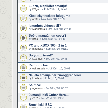
Lūdzu, aizpildiet aptauju!
by
DSguru
» Feb 20th, '11, 14:47
Xbox-sky trackera ielūgums
by
art3s
» Nov 14th, '10, 12:39
Iemarinēt videospēli?
by
Marinators
» Oct 25th, '10, 22:30
Spēļu manuāli un cover'i
by
Brock
» Sep 21st, '10, 14:41
PC and XBOX 360 - 2 in 1
by
mazheks
» Sep 8th, '10, 08:51
Do you... tweet?
by
kaarliitys
» Sep 9th, '09, 20:36
Cat Shit One
by
oskarszale
» Jul 30th, '10, 00:02
Neliela aptauja par zīmoggredzenu
by
LordX
» Jul 12th, '10, 00:07
Šautuve
by
agressor
» Jul 10th, '10, 00:32
Jumanji iekš Guitar Hero...
by
iCE2
» Jun 22nd, '10, 19:50
Brock iekš EBC