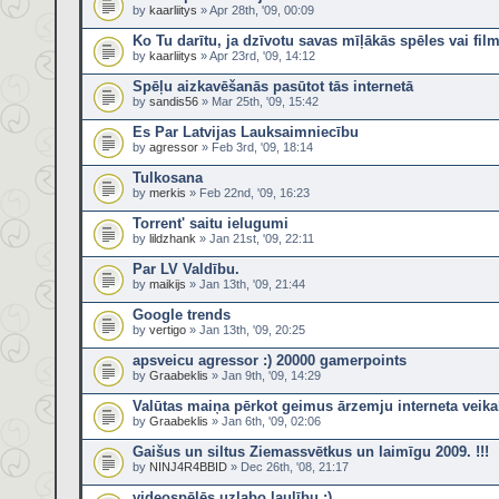
by
kaarliitys
» Apr 28th, '09, 00:09
Ko Tu darītu, ja dzīvotu savas mīļākās spēles vai fil
by
kaarliitys
» Apr 23rd, '09, 14:12
Spēļu aizkavēšanās pasūtot tās internetā
by
sandis56
» Mar 25th, '09, 15:42
Es Par Latvijas Lauksaimniecību
by
agressor
» Feb 3rd, '09, 18:14
Tulkosana
by
merkis
» Feb 22nd, '09, 16:23
Torrent' saitu ielugumi
by
lildzhank
» Jan 21st, '09, 22:11
Par LV Valdību.
by
maikijs
» Jan 13th, '09, 21:44
Google trends
by
vertigo
» Jan 13th, '09, 20:25
apsveicu agressor :) 20000 gamerpoints
by
Graabeklis
» Jan 9th, '09, 14:29
Valūtas maiņa pērkot geimus ārzemju interneta veika
by
Graabeklis
» Jan 6th, '09, 02:06
Gaišus un siltus Ziemassvētkus un laimīgu 2009. !!!
by
NINJ4R4BBID
» Dec 26th, '08, 21:17
videospēlēs uzlabo laulību :)