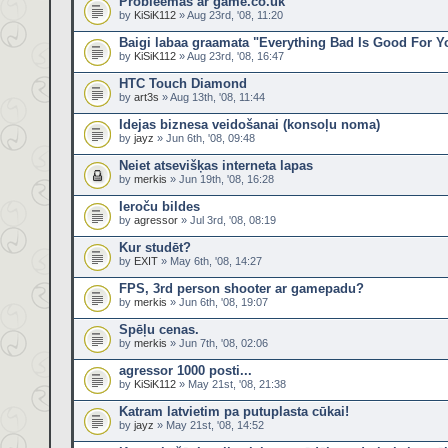
Probleemas ar game.co.uk
by
KiSiK112
» Aug 23rd, '08, 11:20
Baigi labaa graamata "Everything Bad Is Good For Y
by
KiSiK112
» Aug 23rd, '08, 16:47
HTC Touch Diamond
by
art3s
» Aug 13th, '08, 11:44
Idejas biznesa veidošanai (konsoļu noma)
by
jayz
» Jun 6th, '08, 09:48
Neiet atsevišķas interneta lapas
by
merkis
» Jun 19th, '08, 16:28
Ieroču bildes
by
agressor
» Jul 3rd, '08, 08:19
Kur studēt?
by
EXIT
» May 6th, '08, 14:27
FPS, 3rd person shooter ar gamepadu?
by
merkis
» Jun 6th, '08, 19:07
Spēļu cenas.
by
merkis
» Jun 7th, '08, 02:06
agressor 1000 posti...
by
KiSiK112
» May 21st, '08, 21:38
Katram latvietim pa putuplasta cūkai!
by
jayz
» May 21st, '08, 14:52