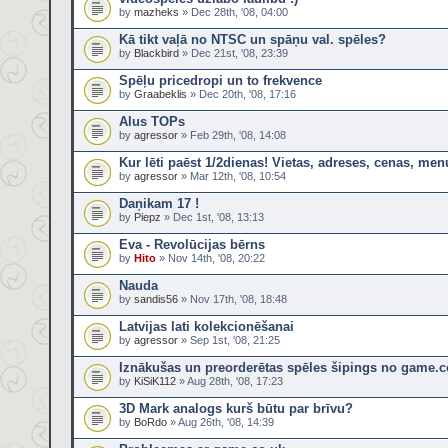
by
mazheks
» Dec 28th, '08, 04:00
Kā tikt vaļā no NTSC un spāņu val. spēles?
by
Blackbird
» Dec 21st, '08, 23:39
Spēļu pricedropi un to frekvence
by
Graabeklis
» Dec 20th, '08, 17:16
Alus TOPs
by
agressor
» Feb 29th, '08, 14:08
Kur lēti paēst 1/2dienas! Vietas, adreses, cenas, menu
by
agressor
» Mar 12th, '08, 10:54
Daņikam 17 !
by
Piepz
» Dec 1st, '08, 13:13
Eva - Revolūcijas bērns
by
Hito
» Nov 14th, '08, 20:22
Nauda
by
sandis56
» Nov 17th, '08, 18:48
Latvijas lati kolekcionēšanai
by
agressor
» Sep 1st, '08, 21:25
Iznākušas un preorderētas spēles šipings no game.c
by
KiSiK112
» Aug 28th, '08, 17:23
3D Mark analogs kurš būtu par brīvu?
by
BoRdo
» Aug 26th, '08, 14:39