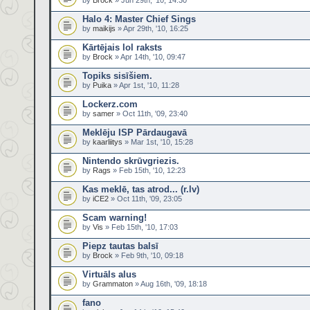
by
Brock
» Jun 29th, '10, 14:30
Halo 4: Master Chief Sings
by
maikijs
» Apr 29th, '10, 16:25
Kārtējais lol raksts
by
Brock
» Apr 14th, '10, 09:47
Topiks sisīšiem.
by
Puika
» Apr 1st, '10, 11:28
Lockerz.com
by
samer
» Oct 11th, '09, 23:40
Meklēju ISP Pārdaugavā
by
kaarliitys
» Mar 1st, '10, 15:28
Nintendo skrūvgriezis.
by
Rags
» Feb 15th, '10, 12:23
Kas meklē, tas atrod... (r.lv)
by
iCE2
» Oct 11th, '09, 23:05
Scam warning!
by
Vis
» Feb 15th, '10, 17:03
Piepz tautas balsī
by
Brock
» Feb 9th, '10, 09:18
Virtuāls alus
by
Grammaton
» Aug 16th, '09, 18:18
fano