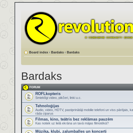
Board index
‹
Bardaks
‹
Bardaks
Bardaks
FORUM
ROFLkopteris
Smieklīgi video, pikčeri, linki u.c.
Tehnoloģijas
Audio, video, HDTV, pastiprinātāji mobilie telefoni un viss pārējais, k
rāda ciparus
Filmas, kino, teātris bez reklāmas pauzēm
Kas notiek uz lielā ekrāna un tavā mājas filmotēkā?
Mūzika, klubi, zaļumballes un koncerti