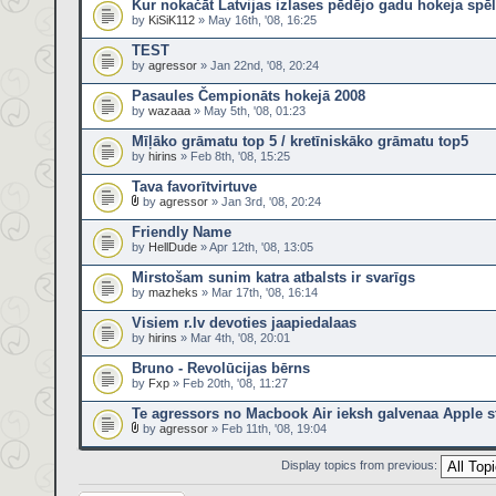
Kur nokačāt Latvijas izlases pēdējo gadu hokeja spē
by
KiSiK112
» May 16th, '08, 16:25
TEST
by
agressor
» Jan 22nd, '08, 20:24
Pasaules Čempionāts hokejā 2008
by
wazaaa
» May 5th, '08, 01:23
Mīļāko grāmatu top 5 / kretīniskāko grāmatu top5
by
hirins
» Feb 8th, '08, 15:25
Tava favorītvirtuve
by
agressor
» Jan 3rd, '08, 20:24
Friendly Name
by
HellDude
» Apr 12th, '08, 13:05
Mirstošam sunim katra atbalsts ir svarīgs
by
mazheks
» Mar 17th, '08, 16:14
Visiem r.lv devoties jaapiedalaas
by
hirins
» Mar 4th, '08, 20:01
Bruno - Revolūcijas bērns
by
Fxp
» Feb 20th, '08, 11:27
Te agressors no Macbook Air ieksh galvenaa Apple 
by
agressor
» Feb 11th, '08, 19:04
Display topics from previous: