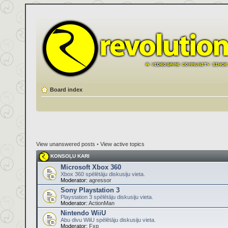
Board index
View unanswered posts
•
View active topics
KONSOĻU KARI
Microsoft Xbox 360
Xbox 360 spēlētāju diskusiju vieta.
Moderator:
agressor
Sony Playstation 3
Playstation 3 spēlētāju diskusiju vieta.
Moderator:
ActionMan
Nintendo WiiU
Abu divu WiiU spēlētāju diskusiju vieta.
Moderator:
Fxp