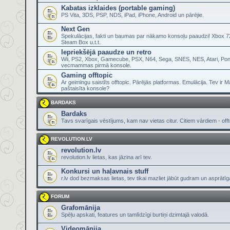
Kabatas izklaides (portable gaming)
PS Vita, 3DS, PSP, NDS, iPad, iPhone, Android un pārējie.
Next Gen
Spekulācijas, fakti un baumas par nākamo konsoļu paaudzi! Xbox 72
Steam Box u.t.t.
Iepriekšējā paaudze un retro
Wii, PS2, Xbox, Gamecube, PSX, N64, Sega, SNES, NES, Atari, Pon
vecmammas pirmā konsole.
Gaming offtopic
Ar geimingu saistīts offtopic. Pārējās platformas. Emulācija. Tev ir 
paštaisīta konsole?
BARDAKS
Bardaks
Tavs svarīgais vēstījums, kam nav vietas citur. Citiem vārdiem - offt
REVOLUTION.LV
revolution.lv
revolution.lv lietas, kas jāzina arī tev.
Konkursi un haļavnais stuff
r.lv dod bezmaksas lietas, tev tikai mazliet jābūt gudram un asprātī
FORUM
Grafomānija
Spēļu apskati, features un tamlīdzīgi burtiņi dzimtajā valodā.
Videomānija