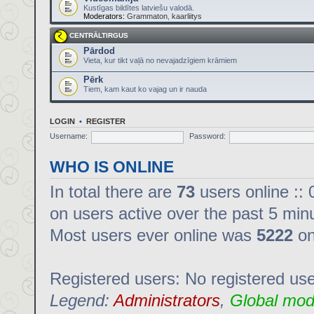
Kustīgas bildītes latviešu valodā.
Moderators:
Grammaton
,
kaarliitys
CENTRĀLTIRGUS
Pārdod
Vieta, kur tikt vaļā no nevajadzīgiem krāmiem
Pērk
Tiem, kam kaut ko vajag un ir nauda
LOGIN
•
REGISTER
Username:
Password:
WHO IS ONLINE
In total there are
73
users online :: 
on users active over the past 5 min
Most users ever online was
5222
on
Registered users: No registered us
Legend:
Administrators
,
Global mod