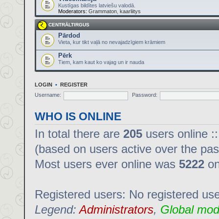
Kustīgas bildītes latviešu valodā.
Moderators:
Grammaton
,
kaarliitys
CENTRĀLTIRGUS
Pārdod
Vieta, kur tikt vaļā no nevajadzīgiem krāmiem
Pērk
Tiem, kam kaut ko vajag un ir nauda
LOGIN
•
REGISTER
Username:
Password:
WHO IS ONLINE
In total there are
205
users online :
(based on users active over the pas
Most users ever online was
5222
on
Registered users: No registered us
Legend:
Administrators
,
Global mod