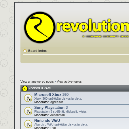
Board index
View unanswered posts
•
View active topics
KONSOĻU KARI
Microsoft Xbox 360
Xbox 360 spēlētāju diskusiju vieta.
Moderator:
agressor
Sony Playstation 3
Playstation 3 spēlētāju diskusiju vieta.
Moderator:
ActionMan
Nintendo WiiU
Abu divu WiiU spēlētāju diskusiju vieta.
Moderator:
Fxp