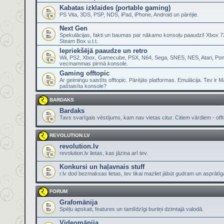
Kabatas izklaides (portable gaming)
PS Vita, 3DS, PSP, NDS, iPad, iPhone, Android un pārējie.
Next Gen
Spekulācijas, fakti un baumas par nākamo konsoļu paaudzi! Xbox 72
Steam Box u.t.t.
Iepriekšējā paaudze un retro
Wii, PS2, Xbox, Gamecube, PSX, N64, Sega, SNES, NES, Atari, Pon
vecmammas pirmā konsole.
Gaming offtopic
Ar geimingu saistīts offtopic. Pārējās platformas. Emulācija. Tev ir 
paštaisīta konsole?
BARDAKS
Bardaks
Tavs svarīgais vēstījums, kam nav vietas citur. Citiem vārdiem - offt
REVOLUTION.LV
revolution.lv
revolution.lv lietas, kas jāzina arī tev.
Konkursi un haļavnais stuff
r.lv dod bezmaksas lietas, tev tikai mazliet jābūt gudram un asprātī
FORUM
Grafomānija
Spēļu apskati, features un tamlīdzīgi burtiņi dzimtajā valodā.
Videomānija