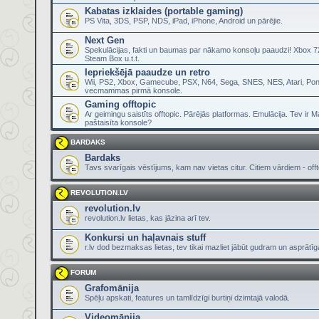
Kabatas izklaides (portable gaming)
PS Vita, 3DS, PSP, NDS, iPad, iPhone, Android un pārējie.
Next Gen
Spekulācijas, fakti un baumas par nākamo konsoļu paaudzi! Xbox 72
Steam Box u.t.t.
Iepriekšējā paaudze un retro
Wii, PS2, Xbox, Gamecube, PSX, N64, Sega, SNES, NES, Atari, Pon
vecmammas pirmā konsole.
Gaming offtopic
Ar geimingu saistīts offtopic. Pārējās platformas. Emulācija. Tev ir 
paštaisīta konsole?
BARDAKS
Bardaks
Tavs svarīgais vēstījums, kam nav vietas citur. Citiem vārdiem - offt
REVOLUTION.LV
revolution.lv
revolution.lv lietas, kas jāzina arī tev.
Konkursi un haļavnais stuff
r.lv dod bezmaksas lietas, tev tikai mazliet jābūt gudram un asprātī
FORUM
Grafomānija
Spēļu apskati, features un tamlīdzīgi burtiņi dzimtajā valodā.
Videomānija