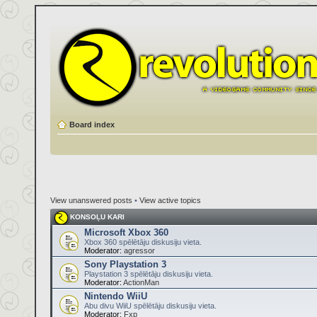
Board index
View unanswered posts
•
View active topics
KONSOĻU KARI
Microsoft Xbox 360
Xbox 360 spēlētāju diskusiju vieta.
Moderator:
agressor
Sony Playstation 3
Playstation 3 spēlētāju diskusiju vieta.
Moderator:
ActionMan
Nintendo WiiU
Abu divu WiiU spēlētāju diskusiju vieta.
Moderator:
Fxp