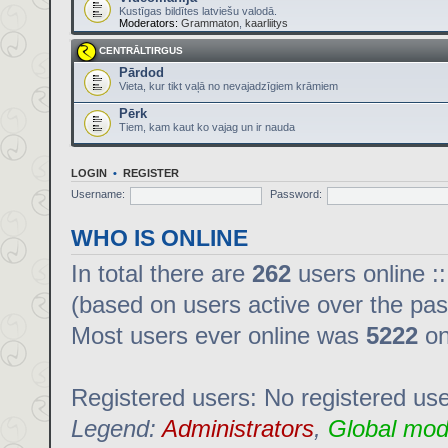
Kustīgas bildītes latviešu valodā.
Moderators:
Grammaton
,
kaarliitys
CENTRĀLTIRGUS
Pārdod
Vieta, kur tikt vaļā no nevajadzīgiem krāmiem
Pērk
Tiem, kam kaut ko vajag un ir nauda
LOGIN
•
REGISTER
Username:
Password:
WHO IS ONLINE
In total there are
262
users online :
(based on users active over the pas
Most users ever online was
5222
on
Registered users: No registered us
Legend:
Administrators
,
Global mod